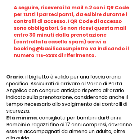
A seguire, riceverai la mail n.2 con i QR Code 
per tutti i partecipanti, da esibire durante i 
controlli di accesso. I QR Code di accesso 
sono obbligatori. Se non ricevi questa mail 
entro 30 minuti dalla prenotazione 
(controlla la casella spam) scrivi a 
booking@basilicasanpietro.va indicando il 
numero TIE-xxxx di riferimento.
Orario
: il biglietto è valido per una fascia oraria 
specifica. Assicurati di arrivare al Varco di Porta 
Angelica con congruo anticipo rispetto all’orario 
indicato sulla prenotazione, considerando anche il 
tempo necessario allo svolgimento dei controlli di 
sicurezza.
Età minima
: consigliato per bambini dai 6 anni. 
Bambini e ragazzi fino ai 17 anni compresi, dovranno 
essere accompagnati da almeno un adulto, oltre 
alla guida.