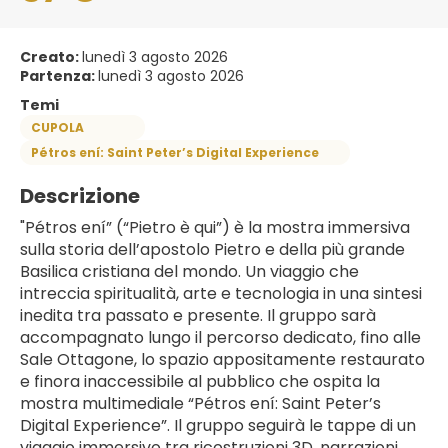
Creato:
lunedì 3 agosto 2026
Partenza:
lunedì 3 agosto 2026
Temi
CUPOLA
Pétros ení: Saint Peter’s Digital Experience
Descrizione
"Pétros ení” (“Pietro è qui”) è la mostra immersiva 
sulla storia dell’apostolo Pietro e della più grande 
Basilica cristiana del mondo. Un viaggio che 
intreccia spiritualità, arte e tecnologia in una sintesi 
inedita tra passato e presente. Il gruppo sarà 
accompagnato lungo il percorso dedicato, fino alle 
Sale Ottagone, lo spazio appositamente restaurato 
e finora inaccessibile al pubblico che ospita la 
mostra multimediale “Pétros ení: Saint Peter’s 
Digital Experience”. Il gruppo seguirà le tappe di un 
viaggio immersivo tra ricostruzioni 3D, narrazioni 