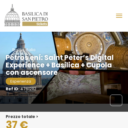
Roma, Italia
Pétros ení: Saint Peter’s Digital
Experience + Basilica + Cupola
con ascensore
Esperienza
Ref ID:
47612112
Prezzo totale >
37 €