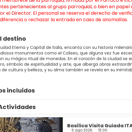
 membrete de la parroquia, firmada por el Párroco e inclu
ntes pertenecientes al grupo parroquial, o bien en pape
r el Director. 
El personal se reserva el derecho de verifi
 diferencia o rechazar la entrada en caso de anomalías.
l destino
iudad Eterna y Capital de Italia, encanta con su historia milena
ndiosos monumentos como el Coliseo, que alguna vez fue escen
con su mágico ritual de monedas. En el corazón de la ciudad se 
o, símbolo de espiritualidad y arte, que alberga obras extraordin
de cultura y belleza, y su alma también se revela en su inimitab
os incluidos
Actividades
Basílica Visita Guiada ITA
5 ago 2026
15:00