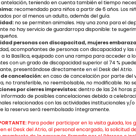
e antelación, teniendo en cuenta también el tiempo neces
nima:
 recomendado para niños a partir de 6 años. Los ni
os por al menos un adulto, además del guía.
lidad:
 no se permiten animales. Hay una zona para el depós
te no hay servicio de guardarropa disponible: te sugerimo
queños.
lidad personas con discapacitad, mujeres embarazada
dad, acompañantes de personas con discapacidad y las 
o a la Basílica, equipado con una rampa para acceder a los
antes con un grado de discapacidad superior al 74 % pued
nte, presentándose directamente 
en el 
Desk del Atrio.
s de cancelación:
 en caso de cancelación por parte del v
a, no transferible, no reembolsable, no modificable. No 
iones por cierres imprevistos:
 dentro de las 24 horas pr
 informado de posibles cancelaciones debido a celebracio
ales relacionados con las actividades institucionales y/o 
e la reserva será reembolsado íntegramente.
PORTANTE:
 Para poder participar en la visita guiada, los
 
en el Desk del Atrio
, al personal encargado, la solicitud d