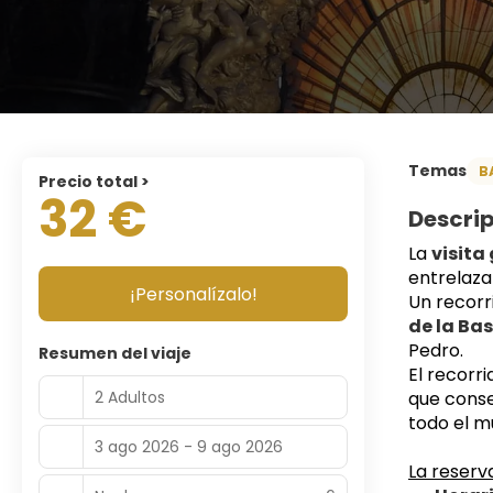
Temas
B
Precio total >
32 €
Descri
La 
visita
entrelaza
¡Personalízalo!
Un recorri
de la Basí
Pedro.
Resumen del viaje
El recorri
2 Adultos
que conse
todo el m
3 ago 2026 - 9 ago 2026
La reserva