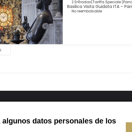
2 Entradas
(
Tariffa Speciale (Parro
Basilica Visita Guidata ITA – Par
No reembolsable
s
a algunos datos personales de los