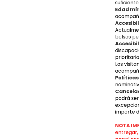
suficient
Edad mí
acompañad
Accesibi
Actualmen
bolsos pe
Accesibi
discapaci
prioritari
Los visit
acompaña
Política
nominativ
Cancelac
podrá ser
excepcion
importe d
NOTA IM
entregar,