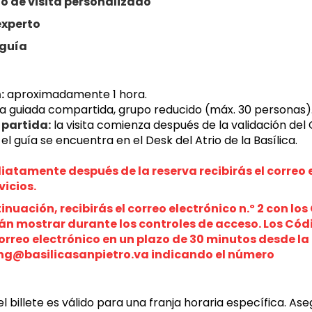
o de visita personalizado
experto
guía
:
 aproximadamente 1 hora.
ita guiada compartida, grupo reducido (máx. 30 personas)
 partida:
 la visita comienza después de la validación del
el guía se encuentra en el Desk del Atrio de la Basílica.
atamente después de la reserva recibirás el correo e
vicios.
inuación, recibirás el correo electrónico n.º 2 con lo
n mostrar durante los controles de acceso. Los Códig
orreo electrónico en un plazo de 30 minutos desde la 
ng@basilicasanpietro.va indicando el número
el billete es válido para una franja horaria específica. A