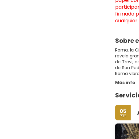
papel con
participa
firmada po
cualquier
Sobre e
Roma, la C
revela gra
de Trevi, 
de San Pedr
Roma vibra 
Más info
Servici
05
ago