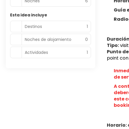
Horari
Noches
6
Guía 
Esta idea incluye
Radio
Destinos
1
Duración
Noches de alojamiento
0
Tipo:
 vis
Punto de
Actividades
1
point con 
Inmedi
de ser
A cont
deberá
este c
booki
Horario:
 