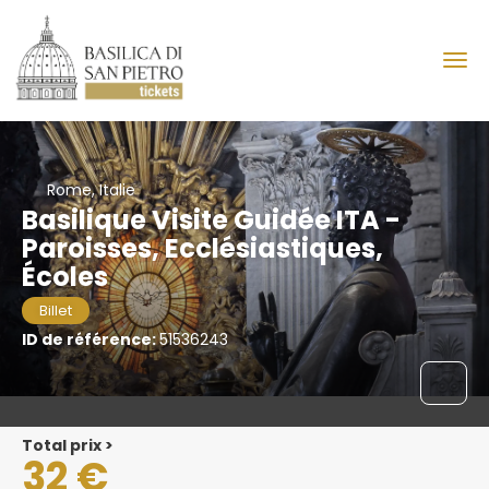
Rome, Italie
Basilique Visite Guidée ITA -
Paroisses, Ecclésiastiques,
Écoles
Billet
ID de référence:
51536243
Total prix >
32 €