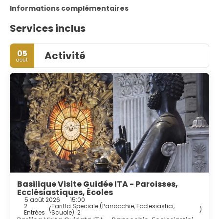
Informations complémentaires
Services inclus
05
Activité
août
Basilique Visite Guidée ITA - Paroisses,
Ecclésiastiques, Écoles
5 août 2026
15:00
2
Tariffa Speciale (Parrocchie, Ecclesiastici,
(
)
Entrées
Scuole): 2