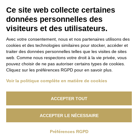
Activités
1
Ce site web collecte certaines
données personnelles des
visiteurs et des utilisateurs.
Avec votre consentement, nous et nos partenaires utilisons des
cookies et des technologies similaires pour stocker, accéder et
traiter des données personnelles telles que les visites de sites
web. Comme nous respectons votre droit à la vie privée, vous
pouvez choisir de ne pas autoriser certains types de cookies.
Cliquez sur les préférences RGPD pour en savoir plus.
Basilica di San Pietro operated by HIVE s.r.l. Via E. Conti, n. 7
42020 San Polo D’Enza (RE) P. IVA 02893710356
Voir la politique complète en matière de cookies
Capitale sociale: Euro 1.000.000,00 i.v. Licenza n. 32657 del
26.01.2023
ACCEPTER TOUT
ACCEPTER LE NÉCESSAIRE
@ Copyright 2026
Personnaliser
Préférences RGPD
Légal
|
Modèle 231
|
Code d'éthique
|
Whistleblowing