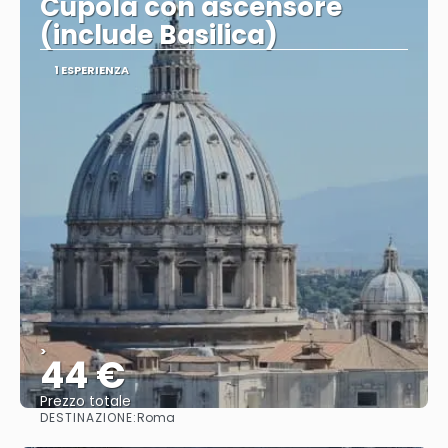
Cupola con ascensore
(include Basilica)
1 ESPERIENZA
>
44 €
Prezzo totale
DESTINAZIONE:
Roma
Vedere