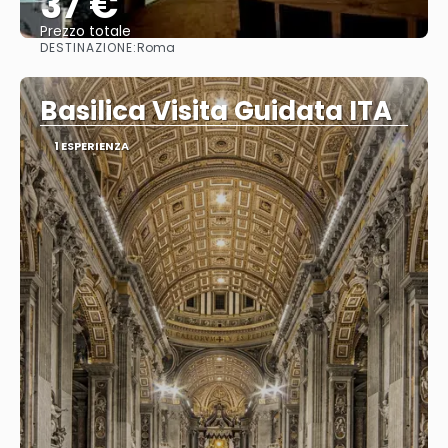
37 €
Prezzo totale
DESTINAZIONE:
Roma
Vedere
Basilica Visita Guidata ITA
1 ESPERIENZA