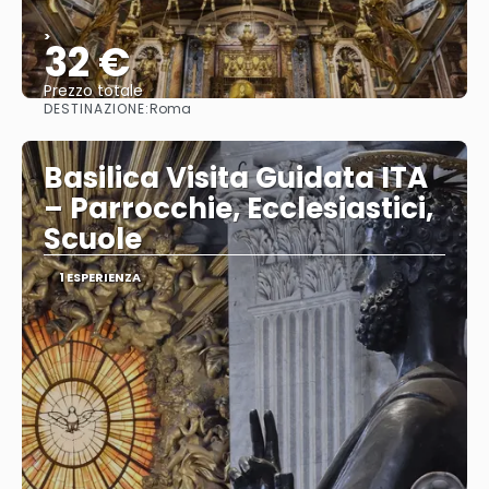
>
32 €
Prezzo totale
DESTINAZIONE:
Roma
Vedere
Basilica Visita Guidata ITA
– Parrocchie, Ecclesiastici,
Scuole
1 ESPERIENZA