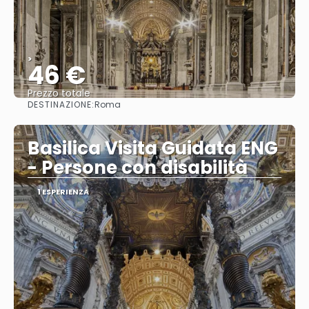
>
46 €
Prezzo totale
DESTINAZIONE:
Roma
Vedere
Basilica Visita Guidata ENG
- Persone con disabilità
1 ESPERIENZA