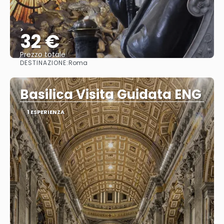
>
32 €
Prezzo totale
DESTINAZIONE:
Roma
Vedere
Basilica Visita Guidata ENG
1 ESPERIENZA