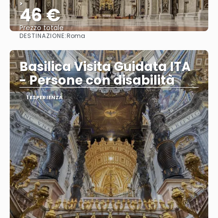
>
46 €
Prezzo totale
DESTINAZIONE:
Roma
Vedere
Basilica Visita Guidata ITA
- Persone con disabilità
1 ESPERIENZA