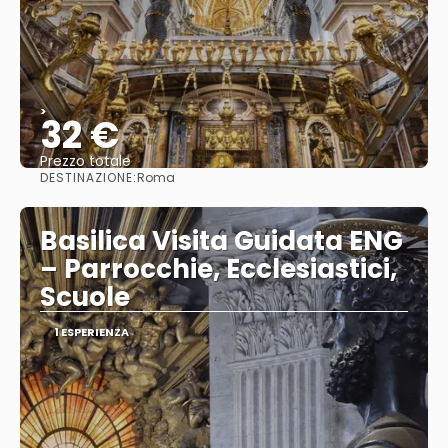
>
32 €
Prezzo totale
DESTINAZIONE:
Roma
Vedere
Basilica Visita Guidata ENG
– Parrocchie, Ecclesiastici,
Scuole
1 ESPERIENZA