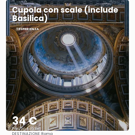
Cupola con scale (include
Basilica)
1 ESPERIENZA
>
34 €
Prezzo totale
DESTINAZIONE:
Roma