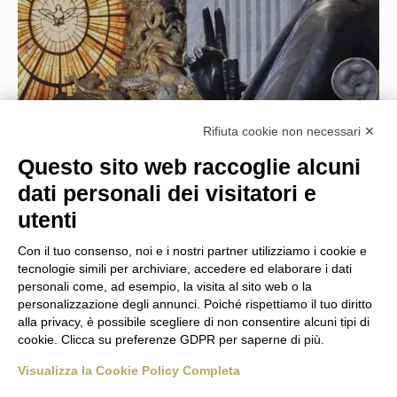
>
32 €
Rifiuta cookie non necessari ✕
Questo sito web raccoglie alcuni
Prezzo totale
DESTINAZIONE:
Roma
dati personali dei visitatori e
Vedere
utenti
Con il tuo consenso, noi e i nostri partner utilizziamo i cookie e
tecnologie simili per archiviare, accedere ed elaborare i dati
personali come, ad esempio, la visita al sito web o la
personalizzazione degli annunci. Poiché rispettiamo il tuo diritto
alla privacy, è possibile scegliere di non consentire alcuni tipi di
cookie. Clicca su preferenze GDPR per saperne di più.
Basilica di San Pietro operated by HIVE s.r.l. Via E. Conti, n. 7
42020 San Polo D’Enza (RE) P. IVA 02893710356
Visualizza la Cookie Policy Completa
Capitale sociale: Euro 1.000.000,00 i.v. Licenza n. 32657 del
26.01.2023