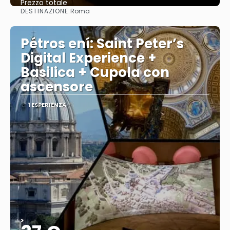
Prezzo totale
DESTINAZIONE:
Roma
Vedere
Pétros ení: Saint Peter’s
Digital Experience +
Basilica + Cupola con
ascensore
1 ESPERIENZA
>