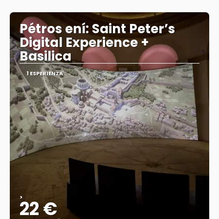
Vedere
Pétros ení: Saint Peter’s
Digital Experience +
Basilica
1 ESPERIENZA
>
22 €